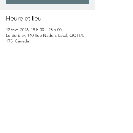
Heure et lieu
12 févr. 2026, 19 h 00 – 23 h 00
Le Sorbier, 140 Rue Nadon, Laval, QC H7L
1T5, Canada
Partager cet événement
info.clubphotolaval@gmail.com