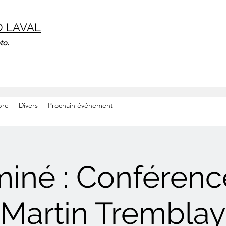
O LAVAL
to.
bre
Divers
Prochain événement
miné : Conférenc
Martin Tremblay