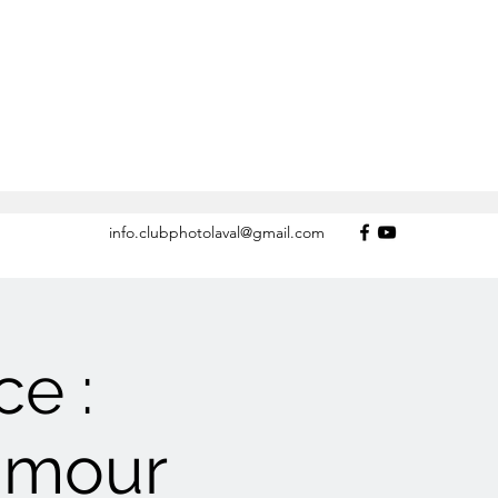
info.clubphotolaval@gmail.com
e :
umour