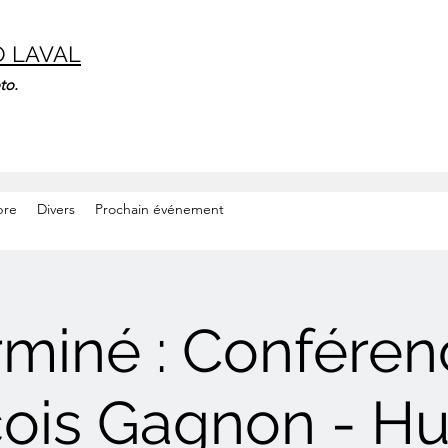
O LAVAL
to.
bre
Divers
Prochain événement
rminé : Conférenc
çois Gagnon - H