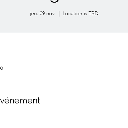
jeu. 09 nov.
  |  
Location is TBD
00
 événement